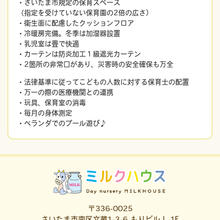
・さいたま市規定の保育スペース
（指定を受けていない保育園の2倍の広さ）
・衛生面に配慮したクッションフロア
・冷暖房完備。冬季は加湿器設置
・乳児室は畳で快適
・カーテンは防炎加工１級遮光カーテン
・2箇所の非常口があり、災害時の安全確保も万全
・法律基準に従ってこどもの人数に対する保育士の配置
・万一の際の医療機関との連携
・玩具、保育室の消毒
・毎月の身体測定
・ベランダでのプール遊び♪
〒336-0025
さいたま市南区文蔵1-3-6 もりビルⅠ-1F