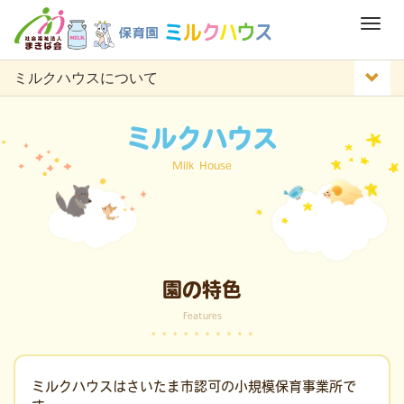
M
e
n
ミルクハウスについて
u
ミルクハウス
Milk House
園の特色
Features
ミルクハウスはさいたま市認可の小規模保育事業所で