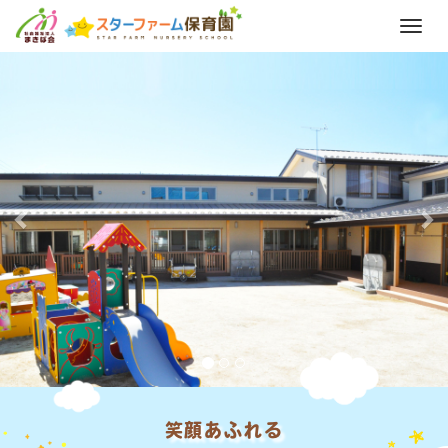
M
e
前
次
n
へ
へ
u
笑顔あふれる